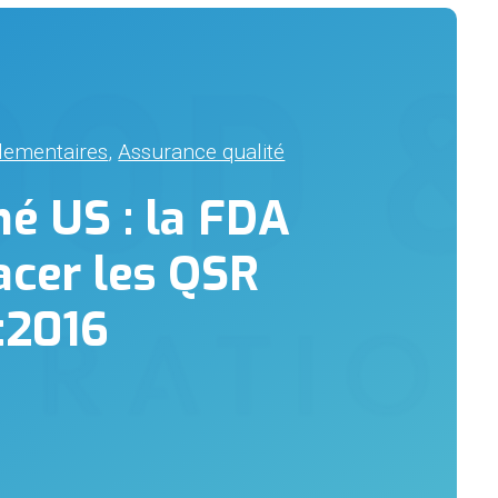
glementaires
,
Assurance qualité
é US : la FDA
acer les QSR
:2016