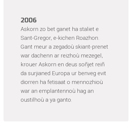
2006
Askorn zo bet ganet ha staliet e
Sant-Gregor, e-kichen Roazhon.
Gant meur a zegadoù skiant-prenet
war dachenn ar reizhoù mezegel,
krouer Askorn en deus soñjet reiñ
da surjianed Europa ur benveg evit
diorren ha fetisaat o mennozhioù
war an emplantennoù hag an
oustilhoù a ya ganto.