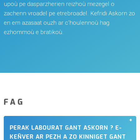
upoù pe dasparzherien reizhoù mezegel o
zachenn vroadel pe etrebroadel. Kefridi Askorn zo
en em azasaat ouzh ar c’houlennoù hag
ezhommoù e bratikoù.
FAG
PERAK LABOURAT GANT ASKORN ? E-
KEÑVER AR PEZH A ZO KINNIGET GANT