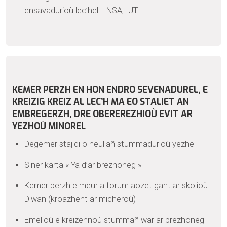
ensavadurioù lec’hel : INSA, IUT
KEMER PERZH EN HON ENDRO SEVENADUREL, E
KREIZIG KREIZ AL LEC’H MA EO STALIET AN
EMBREGERZH, DRE OBEREREZHIOÙ EVIT AR
YEZHOÙ MINOREL
Degemer stajidi o heuliañ stummadurioù yezhel
Siner karta « Ya d’ar brezhoneg »
Kemer perzh e meur a forum aozet gant ar skolioù
Diwan (kroazhent ar micheroù)
Emelloù e kreizennoù stummañ war ar brezhoneg