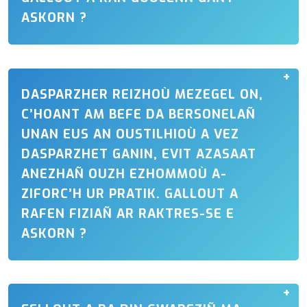
ASKORN ?
DASPARZHER REIZHOÙ MEZEGEL ON,
C’HOANT AM BEFE DA BERSONELAÑ
UNAN EUS AN OUSTILHIOÙ A VEZ
DASPARZHET GANIN, EVIT AZASAAT
ANEZHAÑ OUZH EZHOMMOÙ A-
ZIFORC’H UR PRATIK. GALLOUT A
RAFEN FIZIAÑ AR RAKTRES-SE E
ASKORN ?