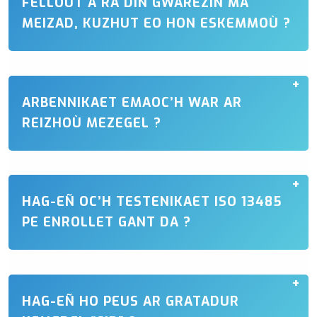
FELLOUT A RA DIN GWAREZIÑ MA
MEIZAD, KUZHUT EO HON ESKEMMOÙ ?
ARBENNIKAET EMAOC’H WAR AR
REIZHOÙ MEZEGEL ?
HAG-EÑ OC’H TESTENIKAET ISO 13485
PE ENROLLET GANT DA ?
HAG-EÑ HO PEUS AR GRATADUR