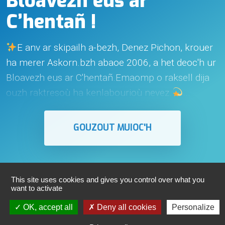
Bloavezh eus ar
C’hentañ !
E anv ar skipailh a-bezh, Denez Pichon, krouer
ha merer Askorn.bzh abaoe 2006, a het deoc'h ur
Bloavezh eus ar C'hentañ.Emaomp o raksell dija
ouzh raktresoù ha kenlabourioù nevez.
...
GOUZOUT MUIOC'H
This site uses cookies and gives you control over what you
want to activate
OK, accept all
Deny all cookies
Personalize
COPYRIGHT © 2026 ASKORN.
MENEGOÙ
REKIS
-
COOKIES
- KROUET GANT
IMAGIC
.