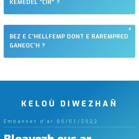
KEMEDEL “CIR” ?
BEZ E C’HELLFEMP DONT E RAREMPRED
GANEOC’H ?
KELOÙ DIWEZHAÑ
Embannet d’ar 05/01/2022