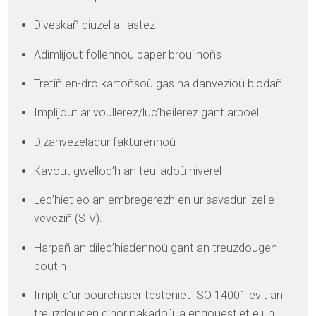
Diveskañ diuzel al lastez
Adimlijout follennoù paper brouilhoñs
Tretiñ en-dro kartoñsoù gas ha danvezioù blodañ
Implijout ar voullerez/luc’heilerez gant arboell
Dizanvezeladur fakturennoù
Kavout gwelloc’h an teuliadoù niverel
Lec’hiet eo an embregerezh en ur savadur izel e
veveziñ (SIV).
Harpañ an dilec’hiadennoù gant an treuzdougen
boutin
Implij d’ur pourchaser testeniet ISO 14001 evit an
treuzdougen d’hor pakadoù, a engouestlet e un