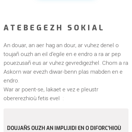
ATEBEGEZH SOKIAL
An douar, an aer hag an dour, ar vuhez denel o
toujañ ouzh an eil d’egile en e endro a ra ar pep
pouezusañ eus ar vuhez gevredigezhel. Chom a ra
Askorn war evezh diwar-benn plas mabden en e
endro.
War ar poent-se, lakaet e vez e pleustr
obererezhioù fetis evel :
DOUJAÑS OUZH AN IMPLIJIDI EN O DIFORC’HIOÙ