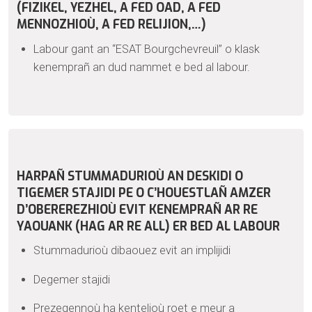
(FIZIKEL, YEZHEL, A FED OAD, A FED
MENNOZHIOÙ, A FED RELIJION,…)
Labour gant an “ESAT Bourgchevreuil” o klask
kenemprañ an dud nammet e bed al labour.
HARPAÑ STUMMADURIOÙ AN DESKIDI O
TIGEMER STAJIDI PE O C’HOUESTLAÑ AMZER
D’OBEREREZHIOÙ EVIT KENEMPRAÑ AR RE
YAOUANK (HAG AR RE ALL) ER BED AL LABOUR
Stummadurioù dibaouez evit an implijidi
Degemer stajidi
Prezegennoù ha kentelioù roet e meur a