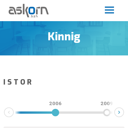
Kinnig
ISTOR
2006
2009
201