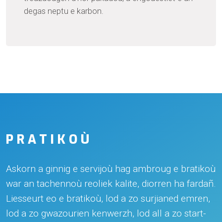
degas neptu e karbon.
PRATIKOÙ
Askorn a ginnig e servijoù hag ambroug e bratikoù
war an tachennoù reoliek kalite, diorren ha fardañ.
Liesseurt eo e bratikoù, lod a zo surjianed emren,
lod a zo gwazourien kenwerzh, lod all a zo start-