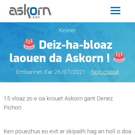
Keleier
Deiz-ha-bloaz
laouen da Askorn !
Embannet d’ar 26/07/2021 -
Non classé
15 vloaz zo e oa krouet Askorn gant Denez
Pichon.
Ken pouezhus eo evit ar skipailh hag an holl o doa