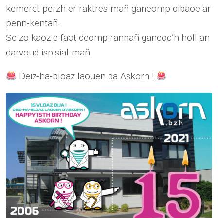
kemeret perzh er raktres-mañ ganeomp dibaoe ar
penn-kentañ.
Se zo kaoz e faot deomp rannañ ganeoc’h holl an
darvoud ispisial-mañ.
Deiz-ha-bloaz laouen da Askorn !